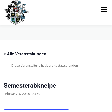
Zum
Inhalt
Menü
springen
ÜBER UNS
STUDIUM PLUS
AKTIV SEIN
« Alle Veranstaltungen
BURSCHENSCHAFT
FREUNDSCHAFTSBÜNDE
Diese Veranstaltung hat bereits stattgefunden.
PROGRAMM
KONTAKT
Semesterabkneipe
Februar 7 @ 20:00
-
23:59