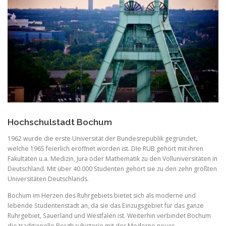
Hochschulstadt Bochum
1962 wurde die erste Universität der Bundesrepublik gegründet,
welche 1965 feierlich eröffnet worden ist. DIe RUB gehört mit ihren
Fakultäten u.a. Medizin, Jura oder Mathematik zu den Volluniversitäten in
Deutschland. Mit über 40.000 Studenten gehört sie zu den zehn größten
Universitäten Deutschlands.
Bochum im Herzen des Ruhrgebiets bietet sich als moderne und
lebende Studentenstadt an, da sie das Einzugsgebiet für das ganze
Ruhrgebiet, Sauerland und Westfalen ist. Weiterhin verbindet Bochum
die traditionelle Bergbauhistorie mit der Moderne neuer